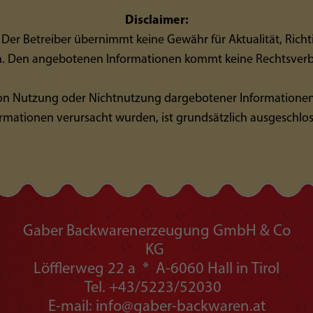
Disclaimer:
Der Betreiber übernimmt keine Gewähr für Aktualität, Richtig
. Den angebotenen Informationen kommt keine Rechtsverbi
 von Nutzung oder Nichtnutzung dargebotener Informationen
rmationen verursacht wurden, ist grundsätzlich ausgeschlo
Gaber Backwarenerzeugung GmbH & Co
KG
Löfflerweg 22 a * A-6060 Hall in Tirol
Tel. +43/5223/52030
E-mail: info@gaber-backwaren.at